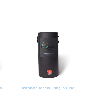
na
Ascolana Tenera – bag in tube