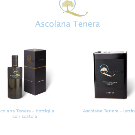
colana Tenera – bottiglia
Ascolana Tenera – latti
con scatola