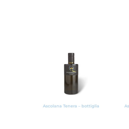
Ascolana Tenera – bottiglia
As