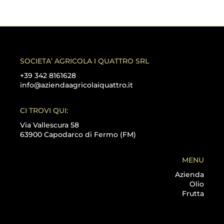
prezzo:
da
€13.50
a
€23.50
SOCIETA’ AGRICOLA I QUATTRO SRL
+39 342 8161628
info@aziendaagricolaiquattro.it
CI TROVI QUI:
Via Vallescura 58
63900 Capodarco di Fermo (FM)
MENU
Azienda
Olio
Frutta