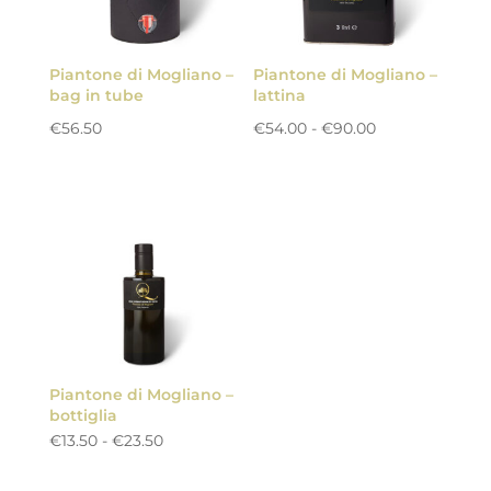
Piantone di Mogliano –
Piantone di Mogliano –
bag in tube
lattina
Fascia
€
56.50
€
54.00
-
€
90.00
di
prezzo:
da
€54.00
a
€90.00
Piantone di Mogliano –
bottiglia
Fascia
€
13.50
-
€
23.50
di