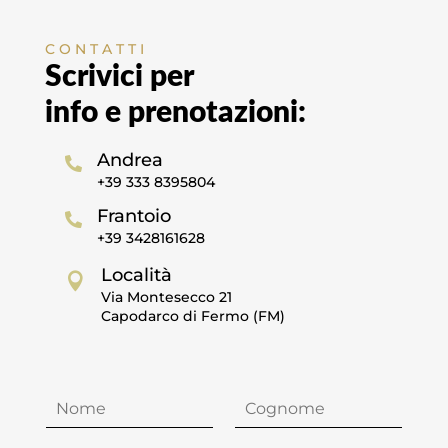
CONTATTI
Scrivici per
info e prenotazioni:
Andrea

+39
333 8395804
Frantoio

+39 3428161628
Località

Via Montesecco 21
Capodarco di Fermo (FM)
N
C
O
O
M
G