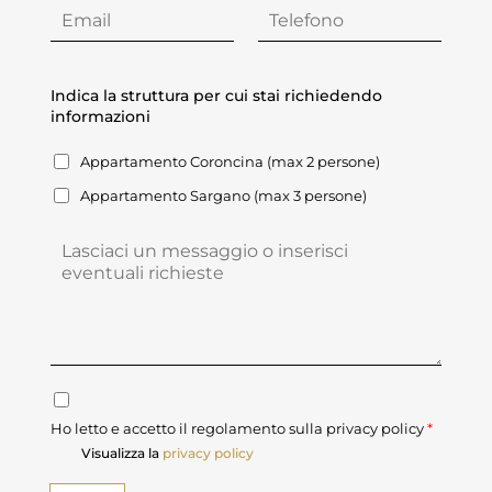
E
N
E
T
*
O
M
E
M
A
L
E
I
E
Indica la struttura per cui stai richiedendo
*
L
F
informazioni
*
O
N
O
Appartamento Coroncina (max 2 persone)
I
N
Appartamento Sargano (max 3 persone)
D
I
C
M
A
E
L
S
A
S
S
A
T
G
R
G
U
I
T
C
O
T
Ho letto e accetto il regolamento sulla privacy policy
O
*
U
N
Visualizza la
privacy policy
R
S
A
E