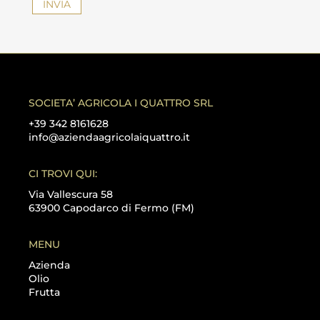
INVIA
P
N
E
S
R
O
C
P
U
R
I
I
S
V
T
A
SOCIETA’ AGRICOLA I QUATTRO SRL
A
C
+39 342 8161628
I
Y
info@aziendaagricolaiquattro.it
R
P
I
O
C
L
CI TROVI QUI:
H
I
I
C
Via Vallescura 58
E
Y
63900 Capodarco di Fermo (FM)
D
*
E
N
MENU
D
Azienda
O
Olio
I
Frutta
N
F
O