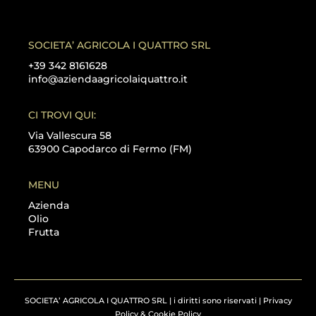
U
R
I
I
S
V
T
A
SOCIETA’ AGRICOLA I QUATTRO SRL
A
C
+39 342 8161628
I
Y
info@aziendaagricolaiquattro.it
R
P
I
O
C
L
CI TROVI QUI:
H
I
I
C
Via Vallescura 58
E
Y
63900 Capodarco di Fermo (FM)
D
*
E
N
MENU
D
Azienda
O
Olio
I
Frutta
N
F
O
R
M
A
SOCIETA’ AGRICOLA I QUATTRO SRL | i diritti sono riservati | Privacy
Z
Policy & Cookie Policy