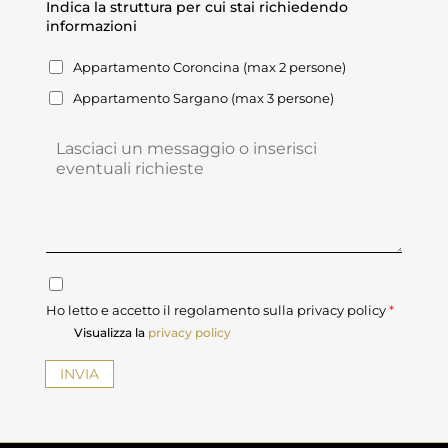
Indica la struttura per cui stai richiedendo
*
L
F
informazioni
*
O
N
O
Appartamento Coroncina (max 2 persone)
I
N
Appartamento Sargano (max 3 persone)
D
I
C
M
A
E
L
S
A
S
S
A
T
G
R
G
U
I
T
C
O
T
Ho letto e accetto il regolamento sulla privacy policy
O
*
U
N
Visualizza la
privacy policy
R
S
A
E
INVIA
P
N
E
S
R
O
C
P