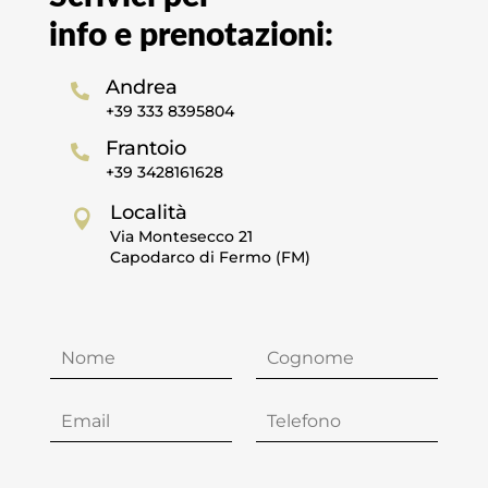
info e prenotazioni:
Andrea

+39
333 8395804
Frantoio

+39 3428161628
Località

Via Montesecco 21
Capodarco di Fermo (FM)
N
C
O
O
M
G
E
N
E
T
*
O
M
E
M
A
L
E
I
E