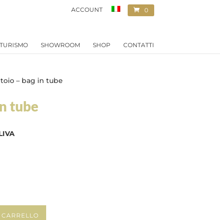
ACCOUNT
0
ELEMENTI
TURISMO
SHOWROOM
SHOP
CONTATTI
toio – bag in tube
in tube
LIVA
L CARRELLO