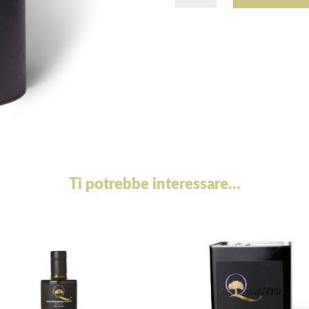
bag
in
tube
quantità
Ti potrebbe interessare…